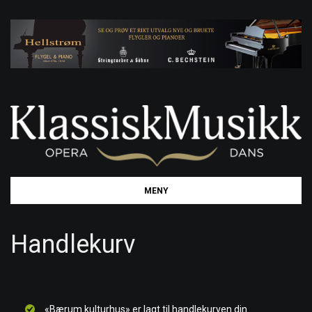
Toggle
MENY
navigation
Handlekurv
«Bærum kulturhus» er lagt til handlekurven din.