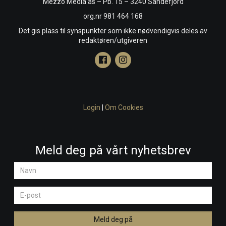
Mezzo Media as – Pb. 15 – 3240 Sandefjord
org.nr 981 464 168
Det gis plass til synspunkter som ikke nødvendigvis deles av
redaktøren/utgiveren
Login
|
Om Cookies
Meld deg på vårt nyhetsbrev
Navn
E-
post
Meld deg på