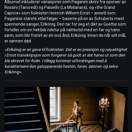
Albumet inkluderer variasjoner som Paganini skrev fra operaer av
Rossini (Tancredi) og Paisiello (La Molianara), og «the Grand
Caprice» som fiolinisten Heinrich Wilhem Ernst – ansett som
Paganinis største etterfølger – baserte på en av Schuberts mest
spennende sanger, Erlkönig. Den tar for seg et dikt av Goethe som
forteller om en hektisk ridetur på nattestid med en far og hans
sønn, som blir fristet av en ond ånd, Erlkönig. Innen de når sitt mål,
er sønnen død.
«Erlkönig er en gave til fiolinisten. Det er en presisjon og nøyaktighet
i Ernst transkripsjon som fungerer så godt at det høres ut som den
ble skrevet for fiolin. I tillegg kommer utfordringen med å
karakterisere den galopperende hesten, faren, sønnen og selve
Erlkönig».