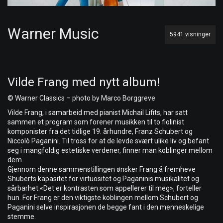
Warner Music
5941 visninger
Vilde Frang med nytt album!
© Warner Classics – photo by Marco Borggreve
Vilde Frang, i samarbeid med pianist Michail Lifits, har satt
sammen et program som forener musikken til to fiolinist
komponister fra det tidlige 19. århundre, Franz Schubert og
Niccolò Paganini. Til tross for at de levde svært ulike liv og befant
seg i mangfoldig estetiske verdener, finner man koblinger mellom
dem.
Gjennom denne sammenstillingen ønsker Frang å fremheve
Shuberts kapasitet for virtuositet og Paganinis musikalitet og
sårbarhet.«Det er kontrasten som appellerer til meg», forteller
hun. For Frang er den viktigste koblingen mellom Schubert og
Paganini selve inspirasjonen de begge fant i den menneskelige
stemme.