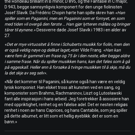
the Rondeau brilliant in B minor, D 895, og the Fantasie in C major,
D 943, begge sannsynligvis komponert for den unge fiolinisten
Josef Slavík. Da Frédéric Chopin hørte han spille skrev han
«Han
spiller som en Paganini, men en Pagainini som er fornyet, en som
med tiden vil overgå den første … Han gjør lytteren målløs og bringer
tårer til øynene.»
Dessverre døde Josef Slavík i 1983 i en alder av
27.
«Det er mye virtuositet å finne i Schuberts musikk for fiolin, men den
er også veldig nøye og delikat laget,»
sier Vilde Frang.
«Han kan
være fem år gammel i en frase og 75 år i den neste, eller begge aldre
i samme frase. Når du spiller musikken hans, kan det føles som å gå
på eggeskall. Heller enn å forsøke å tvinge musikken til å skje, må du
la det skje av seg selv».
«Når det kommer til Paganini, så kunne også han være en veldig
lyrisk komponist. Han elsket tross alt kunsten ved en sang, og
komponister som Brahms, Rachmaninov, Liszt og Lutosławski
fant alle inspirasjon i hans arbeid. Jeg foretrekker å assosiere han
med oppriktighet, renhet og en følelse adel. Det er nesten religiøs
renhet i noen av hans Caprices, og hans Cantabile, som jeg spiller
på dette albumet, er litt som et hellig øyeblikk: det er som en
bønn.»