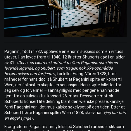
Paganini, født i 1782, opplevde en enorm suksess som en virtuos
utøver. Han levde fram til 1840, 12 år etter Shuberts død i en alder
av 31.
«Det er en ekstrem kontrast mellom Paganini, som ble en
levende legende, og Shubert, som tragisk nok ikke oppnådde
berømmelsen han fortjente»
, forteller Frang. Våren 1828, bare
måneder før hans død, så Shubert at Paganini spilte en konsert i
Wien, der fiolinisten skapte en sensasjon. Han kjøpte billetter for
seg selv og to venner – sannsynligvis med pengene han hadde
tjent fra en suksessfull konsert 26. mars. Dessverre mottok
Schuberts konsert lite dekning blant den wienske presse, kanskje
fordi Paganini var i det musikalske søkelyset på den tiden. Etter at
Schubert hørte Paganini spille i Wien i 1828, skrev han
«jeg har hørt
en engel synge»
.
Frang siterer Paganinis innflytelse på Schubert i arbeider slik som