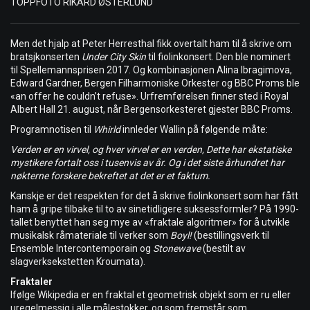
TOPPFOTO RIKARD ØSTERLUND
Men det hjalp at Peter Herresthal fikk overtalt ham til å skrive om
bratsjkonserten
Under City Skin
til fiolinkonsert. Den ble nominert
til Spellemannsprisen 2017. Og kombinasjonen Alina Ibragimova,
Edward Gardner, Bergen Filharmoniske Orkester og BBC Proms ble
«an offer he couldn’t refuse». Urfremførelsen finner sted i Royal
Albert Hall 21. august, når Bergensorkesteret gjester BBC Proms.
Programnotisen til
Whirld
innleder Wallin på følgende måte:
Verden er en virvel, og hver virvel er en verden,
Dette har ekstatiske
mystikere fortalt oss i tusenvis av år
. Og i det siste århundre
t
har
nøkterne
forskere bekreftet at det er et faktum.
Kanskje er det respekten for det å skrive fiolinkonsert som har fått
ham å gripe tilbake til to av sinetidligere suksessformler? På 1990-
tallet benyttet han seg mye av «fraktale algoritmer» for å utvikle
musikalsk råmateriale til verker som
Boyl!
(bestillingsverk til
Ensemble Intercontemporain og
Stonewave
(bestilt av
slagverksekstetten Kroumata).
Fraktaler
Ifølge Wikipedia er en fraktal et geometrisk objekt som er ru eller
uregelmessig i alle målestokker, og som fremstår som