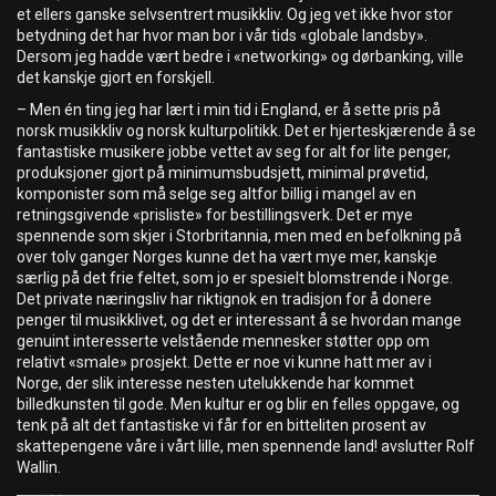
et ellers ganske selvsentrert musikkliv. Og jeg vet ikke hvor stor
betydning det har hvor man bor i vår tids «globale landsby».
Dersom jeg hadde vært bedre i «networking» og dørbanking, ville
det kanskje gjort en forskjell.
– Men én ting jeg har lært i min tid i England, er å sette pris på
norsk musikkliv og norsk kulturpolitikk. Det er hjerteskjærende å se
fantastiske musikere jobbe vettet av seg for alt for lite penger,
produksjoner gjort på minimumsbudsjett, minimal prøvetid,
komponister som må selge seg altfor billig i mangel av en
retningsgivende «prisliste» for bestillingsverk. Det er mye
spennende som skjer i Storbritannia, men med en befolkning på
over tolv ganger Norges kunne det ha vært mye mer, kanskje
særlig på det frie feltet, som jo er spesielt blomstrende i Norge.
Det private næringsliv har riktignok en tradisjon for å donere
penger til musikklivet, og det er interessant å se hvordan mange
genuint interesserte velstående mennesker støtter opp om
relativt «smale» prosjekt. Dette er noe vi kunne hatt mer av i
Norge, der slik interesse nesten utelukkende har kommet
billedkunsten til gode. Men kultur er og blir en felles oppgave, og
tenk på alt det fantastiske vi får for en bitteliten prosent av
skattepengene våre i vårt lille, men spennende land! avslutter Rolf
Wallin.