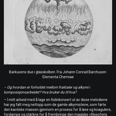
Barkusens due i glasskolben. Fra Johann Conrad Barchusen:
Elementa Chemiae
– Og hvordan er forholdet mellom fraktaler og alkymi i
komposisjonsarbeidet? Hva bruker du til hva?
– I mitt arbeid med å lage en fiolinkonsert ut av disse melodiene
har jeg følt meg nettopp som de gamle alkymistene, som førte
den kaotiske massen gjennom en prosess for å løse og koagulere,
fordampe og størkne for å frembringe den magiske «filosofens