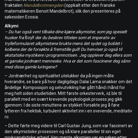
fraktalen
Mandelbrotmengden
(oppkalt etter den franske
matematikeren Benoit Mandelbrot), slik den presenteres på
søkesiden Ecosia.
Alkymi
– Du har også vent tilbake dine kjære alkymister, som jeg spesielt
husker fra
Boyl!
der du beskrev tittelen som et imperativ av
trylleformularet alkymistene brukte mens det sydet og boblet i
kolbene der de
forsøkte å fremstille
gull! Du henviser jo også til
ekstatiske mystikere i programnotisen. Jeg opplever deg ellers som
et ganske jordnært menneske. Hva er det som fascinerer deg sånn
med disse gamle luringene?
– Jordnærhet og spiritualitet utelukker da på ingen måte
hverandre, se bare på hvor dagligdags Dalai Lama snakker om det
åndelige. Komposisjon og selvutvikling har gått hånd i hånd for
meg helt siden studietiden. Mitt første orkesterverk,
Id
, ble til
parallelt med en svært krevende psykologisk prosess jeg gikk
gjennom. I de siste minuttene av stykket forsøkte jeg å føre
lytteren fra hektisk, turbulent aktivitet inn i en svevende, meditativ
ro.
– Dette førte meg videre til Carl Gustav Jung, som var fascinert av
den alkymistiske prosessen og så klare paralleller til sin eget
psykoanalytiske arbeid. Han mente alkymien var en søken etter