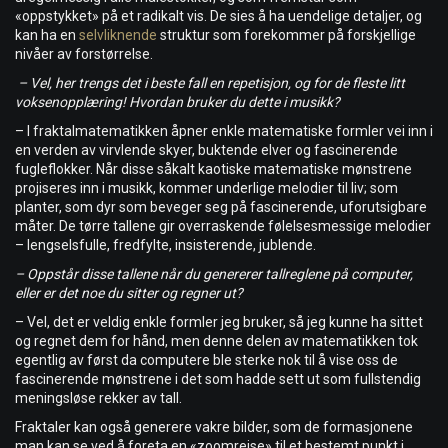
«oppstykket» på et radikalt vis. De sies å ha uendelige detaljer, og
kan ha en
selvliknende
struktur som forekommer på forskjellige
nivåer av forstørrelse.
–
Vel, her trengs det i beste fall en repetisjon, og for de fleste litt
voksenopplæring! Hvordan bruker du dette i musikk?
– I fraktalmatematikken åpner enkle matematiske formler vei inn i
en verden av virvlende skyer, buktende elver og fascinerende
fugleflokker. Når disse såkalt kaotiske matematiske mønstrene
projiseres inn i musikk, kommer underlige melodier til liv; som
planter, som dyr som beveger seg på fascinerende, uforutsigbare
måter. De tørre tallene gir overraskende følelsesmessige melodier
– lengselsfulle, fredfylte, insisterende, jublende.
– Oppstår disse tallene når du genererer tallreglene på computer,
eller er det noe du sitter og regner ut?
– Vel, det er veldig enkle formler jeg bruker, så jeg kunne ha sittet
og regnet dem for hånd, men denne delen av matematikken tok
egentlig av først da computere ble sterke nok til å vise oss de
fascinerende mønstrene i det som hadde sett ut som fullstendig
meningsløse rekker av tall.
Fraktaler kan også generere vakre bilder, som de formasjonene
man kan se ved å foreta en «zoomreise» til et bestemt punkt i