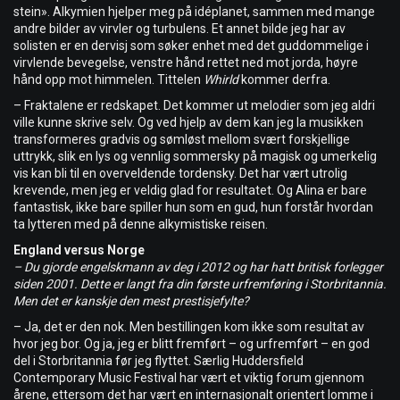
stein». Alkymien hjelper meg på idéplanet, sammen med mange
andre bilder av virvler og turbulens. Et annet bilde jeg har av
solisten er en dervisj som søker enhet med det guddommelige i
virvlende bevegelse, venstre hånd rettet ned mot jorda, høyre
hånd opp mot himmelen. Tittelen
Whirld
kommer derfra.
– Fraktalene er redskapet. Det kommer ut melodier som jeg aldri
ville kunne skrive selv. Og ved hjelp av dem kan jeg la musikken
transformeres gradvis og sømløst mellom svært forskjellige
uttrykk, slik en lys og vennlig sommersky på magisk og umerkelig
vis kan bli til en overveldende tordensky. Det har vært utrolig
krevende, men jeg er veldig glad for resultatet. Og Alina er bare
fantastisk, ikke bare spiller hun som en gud, hun forstår hvordan
ta lytteren med på denne alkymistiske reisen.
England versus Norge
– Du gjorde engelskmann av deg i 2012 og har hatt britisk forlegger
siden 2001. Dette er langt fra din første urfremføring i Storbritannia.
Men det er kanskje den mest prestisjefylte?
– Ja, det er den nok. Men bestillingen kom ikke som resultat av
hvor jeg bor. Og ja, jeg er blitt fremført – og urfremført – en god
del i Storbritannia før jeg flyttet. Særlig Huddersfield
Contemporary Music Festival har vært et viktig forum gjennom
årene, ettersom det har vært en internasjonalt orientert lomme i