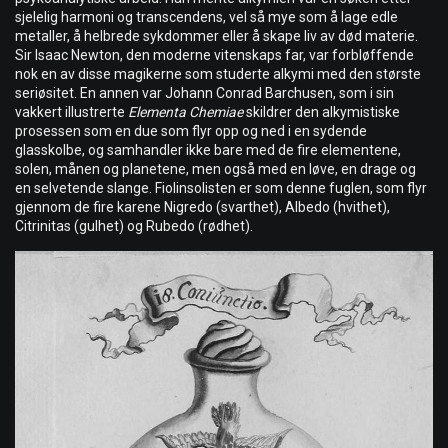
sjelelig harmoni og transcendens, vel så mye som å lage edle
metaller, å helbrede sykdommer eller å skape liv av død materie.
Sir Isaac Newton, den moderne vitenskaps far, var forbløffende
nok en av disse magikerne som studerte alkymi med den største
seriøsitet. En annen var Johann Conrad Barchusen, som i sin
vakkert illustrerte
Elementa Chemiae
skildrer den alkymistiske
prosessen som en due som flyr opp og ned i en sydende
glasskolbe, og samhandler ikke bare med de fire elementene,
solen, månen og planetene, men også med en løve, en drage og
en selvetende slange. Fiolinsolisten er som denne fuglen, som flyr
gjennom de fire karene Nigredo (svarthet), Albedo (hvithet),
Citrinitas (gulhet) og Rubedo (rødhet).