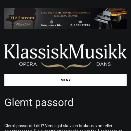
Toggle
MENY
navigation
Glemt passord
Glemt passordet ditt? Vennligst skriv inn brukernavnet eller