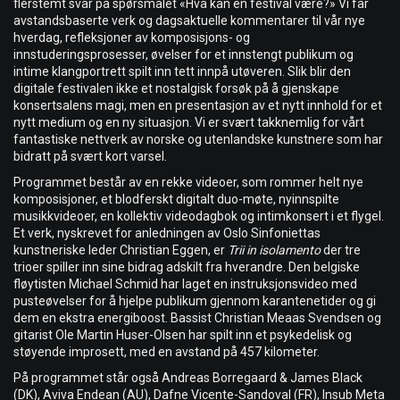
flerstemt svar på spørsmålet «Hva kan en festival være?» Vi får
avstandsbaserte verk og dagsaktuelle kommentarer til vår nye
hverdag, refleksjoner av komposisjons- og
innstuderingsprosesser, øvelser for et innstengt publikum og
intime klangportrett spilt inn tett innpå utøveren. Slik blir den
digitale festivalen ikke et nostalgisk forsøk på å gjenskape
konsertsalens magi, men en presentasjon av et nytt innhold for et
nytt medium og en ny situasjon. Vi er svært takknemlig for vårt
fantastiske nettverk av norske og utenlandske kunstnere som har
bidratt på svært kort varsel.
Programmet består av en rekke videoer, som rommer helt nye
komposisjoner, et blodferskt digitalt duo-møte, nyinnspilte
musikkvideoer, en kollektiv videodagbok og intimkonsert i et flygel.
Et verk, nyskrevet for anledningen av Oslo Sinfoniettas
kunstneriske leder Christian Eggen, er
Trii in isolamento
der tre
trioer spiller inn sine bidrag adskilt fra hverandre. Den belgiske
fløytisten Michael Schmid har laget en instruksjonsvideo med
pusteøvelser for å hjelpe publikum gjennom karantenetider og gi
dem en ekstra energiboost. Bassist Christian Meaas Svendsen og
gitarist Ole Martin Huser-Olsen har spilt inn et psykedelisk og
støyende improsett, med en avstand på 457 kilometer.
På programmet står også Andreas Borregaard & James Black
(DK), Aviva Endean (AU), Dafne Vicente-Sandoval (FR), Insub Meta