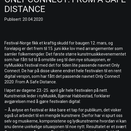
DISTANCE
Publisert: 20.04.2020
Festival-Norge fikk et kraftig skudd for baugen 12. mars, og
foreløpig er det frem til 15. juni ikke lov med arrangementer som
samler folkemengder. Det første større kunstmusikkevenementet
som har fått tid til å omstille seg til den nye situasjonen, er
nyMusikks festival med det for tiden lite passende navnet Only
Connect. De har på disse ukene endret hele festivalen til en rent
digital versjon, som har fått det passende navnet Only Connect
2020: From A Safe Distance.
I løpet av dagene 23.-25. april går hele festivalen på nett.
Kunstnerisk leder i nyMusikk, Bjørnar Habbestad, forklarer
avgjørelsen med å gjøre festivalen digital:
– Å avlyse en festival er ikke bare et tap for publikum, det visker
også ut arbeidet til en mengde kunstnere. Derfor har vi spurt oss
selv og musikerne, komponistene og lydkunstnerne hvordan vi kan
snu denne uvirkelige situasjonen til noe nytt. Resultatet er et svært