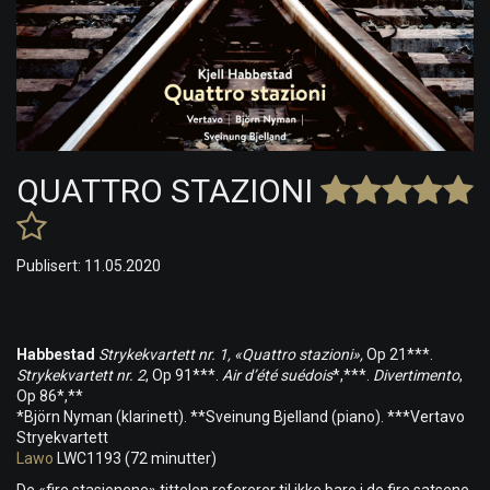
QUATTRO STAZIONI
Publisert: 11.05.2020
Habbestad
Strykekvartett nr. 1, «Quattro stazioni»,
Op 21***.
Strykekvartett nr. 2
, Op 91***.
Air d’été suédois
*,***.
Divertimento
,
Op 86*,**
*Björn Nyman (klarinett). **Sveinung Bjelland (piano). ***Vertavo
Stryekvartett
Lawo
LWC1193 (72 minutter)