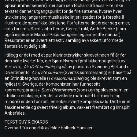
opusnummer senere) mer som sen Richard Strauss. Fire ulike
tekster danner utgangspunkt for de fire satsene, hvorav hver
utvikler seg langs rent musikalske linjer i stedet for å forsøke å
illustrere de spesifikke tekstene. Forfatterne det dreier seg om er,
sats for sats, Saint-John Perse, Georg Trakl, André Bjerke (som
også inspirerte Marcus Paus-sangene jeg anmeldte i januar).
Resultatet er en svært attraktiv samling av vakkert utformede
fantasier, nydelig spilt.
I tillegg er det med et par klarinettstykker skrevet noen få år før
den siste kvartetten, der Björn Nyman først akkompagneres av
Vertavo, i
Air d’été suédois
, og så av pianisten Sveinung Bjelland i
Divertimento.
Air d’été suédois
(Svensk sommersang) er basert på
en Strindberg-novelle (
I midsommartider
) og ble skrevet som en
hyllest til Sverige, der komponisten har funnet sitt
«sommerparadis». Som
Divertimento
(som kan oppleves som en
studie i reduksjon, der det utviklede materialet blir mindre og
mindre) er den formet i en enkel, svært kompleks sats. Dette er et
fascinerende og svært trivelig album, vakkert fremført og innspilt.
Anbefales.
TEKST GUY RICKARDS
Oversatt fra engelsk av Hilde Holbæk-Hanssen