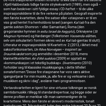
De «fire stasjonene» tittelen refererer til ikke bare i de fire satsene
i Kjell Habbestads tidlige første strykekvartett (1989), men også –
som han beskriver i sitt fyldige essay i CD-heftet – til de ulike
inspirasjonskildene til de fire verkene på platen. Geografi inspirerte
den første kvartetten, dens fire satser eller «stasjoner» er til en
viss grad hentet fra henholdsvis Israel (sangen
Kal tab
fra den
gamle sekten Shomron – eller Samaritan), Roma (den
gregorianske hymnen
In exitu Israel de Aegypto
), Orknøyene (
St
Magnus Hymnen
) og Hardanger (folketonen
Vassenda-slåtten
,
selv om sirkularitet i formen sikres ved av
Kal tab
gjentas til slutt).
Litteratur er inspirasjonskilde til Kvartett nr. 2 (2013, i likhet med
saksofonkonserten,
Un Rêve Norvégien
– inspirert av
Draumkvædet
som jeg anmeldte i desember 2018, mens
klarinettkvintetten
Air d’été suédois
(2009) er opptatt av
«kommunikasjon i et tekstlig budskap».
Divertimento
(2010)
forholder seg til klassiske musikksjangre, i dette tilfellet
sonateformen.“Desse fire stasjonane har vore særs aktive
igangsetjarar for min musikk, ja, alle fire er og verksame i den
musikken eg skriv i dag”, avslører han i programnotisen.
Vertavokvartetten er kjent for sine virtuose tolkninger av norsk
samtidsmusikk i tillegg til standardrepertoar, og begge sider av
denne profilen er merkbar når man sammenligner de to
kvartettene. Mens den første er skrevet i modernistisk, tonalt
tvetydig sen 20. århundrestil, lyder den andre (skrevet 20 år og 70